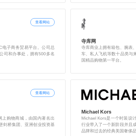
查看网站
​寺库网
2C电子商务贸易平台。公司总
寺库商业上拥有箱包、腕表
公司和办事处，拥有500多名
车、私人飞机等数十品类与来
国精品购物第一平台。
查看网站
Michael Kors
合性网上购物商城，由国内著名出
Michael Kors是一个时
森堡剑桥集团、亚洲创业投资基
行业带入了一个新阶段并且
品牌和过去的经典美国奢侈品品牌区