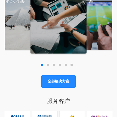
解决方案
解决方案
解决方
全部解决方案
服务客户