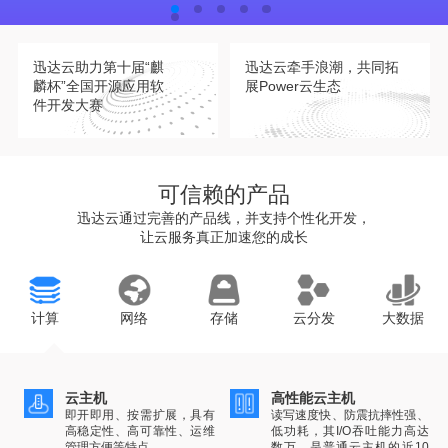
迅达云助力第十届“麒
迅达云牵手浪潮，共同拓
麟杯”全国开源应用软
展Power云生态
件开发大赛
可信赖的产品
迅达云通过完善的产品线，并支持个性化开发，
让云服务真正加速您的成长
计算
网络
存储
云分发
大数据
云主机
高性能云主机
即开即用、按需扩展，具有
读写速度快、防震抗摔性强、
高稳定性、高可靠性、运维
低功耗，其I/O吞吐能力高达
管理方便等特点。
数万，是普通云主机的近10