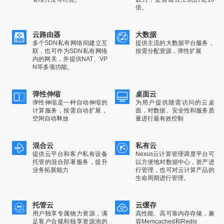
倍。
云路由器
大数据
多个SDN私有网络间建立互
提供主流的大数据平台服务，
联，也可作为SDN私有网络
按需分配资源，弹性扩展
内的网关，并提供NAT、VP
N等多项功能。
弹性伸缩
桌面云
弹性伸缩是一种自动伸缩的
为用户提供随需访问的云桌
计算服务，按需自动扩展，
面，对数据、安全性和服务质
空闲自动释放
量进行最有效控制
混合云
私有云
提供云平台和客户私有设备
Nexus云计算管理调度平台可
托管的混合部署服务，提升
以方便地对数据中心，资产进
业务拓展能力
行管理，也可对云计算产品的
生命周期进行管理。
托管云
云缓存
用户独享专属物力资源，满
高性能、高可靠内存存储，兼
足客户合规和独享资源池的
容Memcached和Redis