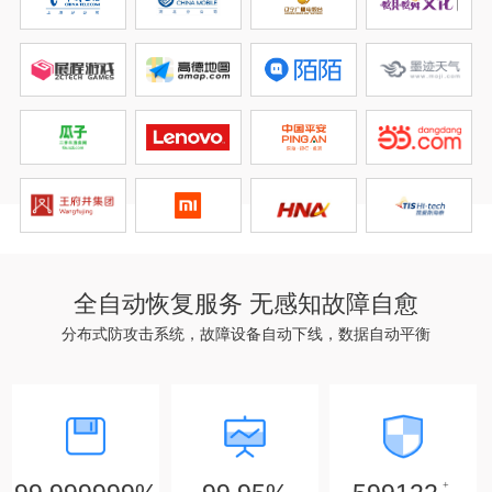
全部客户
全自动恢复服务 无感知故障自愈
分布式防攻击系统，故障设备自动下线，数据自动平衡
+