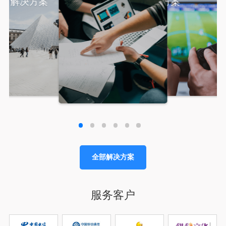
解决方案
解决方案
解决方
全部解决方案
服务客户