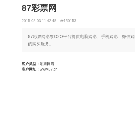
87彩票网
2015-08-03 11:42:48
150153
87彩票网彩票O2O平台提供电脑购彩、手机购彩、微信
的购买服务。
客户类型：
彩票网店
客户网址：
www.87.cn