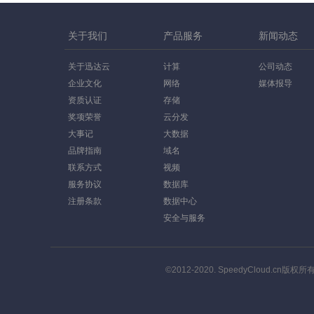
关于我们
产品服务
新闻动态
关于迅达云
计算
公司动态
企业文化
网络
媒体报导
资质认证
存储
奖项荣誉
云分发
大事记
大数据
品牌指南
域名
联系方式
视频
服务协议
数据库
注册条款
数据中心
安全与服务
©2012-2020. SpeedyCloud.cn版权所有. A