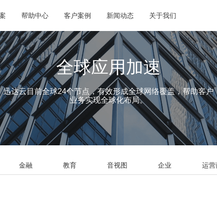
案
帮助中心
客户案例
新闻动态
关于我们
全球应用加速
迅达云目前全球24个节点，有效形成全球网络覆盖，帮助客户
业务实现全球化布局。
金融
教育
音视图
企业
运营