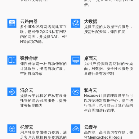
倍。
云路由器
大数据
多个SDN私有网络间建立互
提供主流的大数据平台服务，
联，也可作为SDN私有网络
按需分配资源，弹性扩展
内的网关，并提供NAT、VP
N等多项功能。
弹性伸缩
桌面云
弹性伸缩是一种自动伸缩的
为用户提供随需访问的云桌
计算服务，按需自动扩展，
面，对数据、安全性和服务质
空闲自动释放
量进行最有效控制
混合云
私有云
提供云平台和客户私有设备
Nexus云计算管理调度平台可
托管的混合部署服务，提升
以方便地对数据中心，资产进
业务拓展能力
行管理，也可对云计算产品的
生命周期进行管理。
托管云
云缓存
用户独享专属物力资源，满
高性能、高可靠内存存储，兼
足客户合规和独享资源池的
容Memcached和Redis