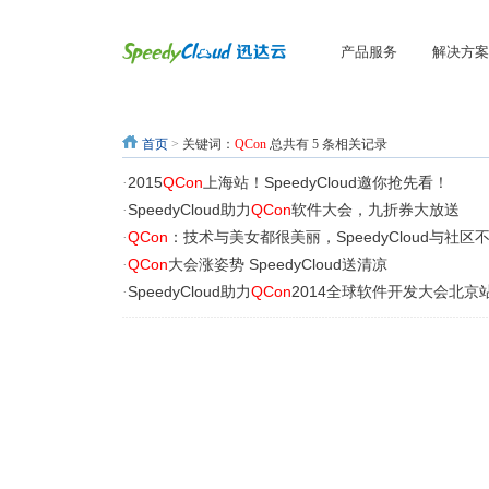
产品服务
解决方案
首页
>
关键词：
QCon
总共有 5 条相关记录
2015
QCon
上海站！SpeedyCloud邀你抢先看！
·
SpeedyCloud助力
QCon
软件大会，九折券大放送
·
QCon
：技术与美女都很美丽，SpeedyCloud与社区
·
QCon
大会涨姿势 SpeedyCloud送清凉
·
SpeedyCloud助力
QCon
2014全球软件开发大会北京
·