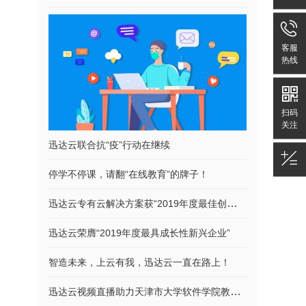

客服
热线

扫码
关注
迅达云联合抗“疫”行动在继续

停学不停课，请翻“在线教育”的牌子！
迅达云专有云解决方案获“2019年度最佳创新解决方案奖”
迅达云荣膺“2019年度最具成长性新兴企业”
智造未来，上云有我，迅达云一直在路上！
迅达云视频直播助力天津市大学软件学院教学模式升级