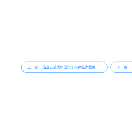
上一篇：
迅达云成为中国汽车与保险大数据产业联盟创始会员
下一篇：