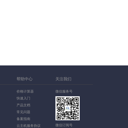
帮助中心
关注我们
价格计算器
微信服务号
快速入门
产品文档
常见问题
备案指南
微信订阅号
云主机服务协议