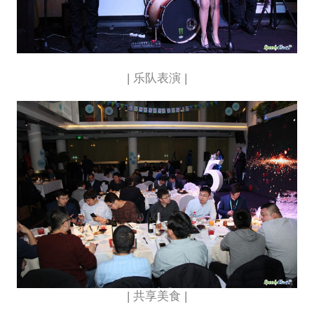
| 乐队表演 |
| 共享美食 |