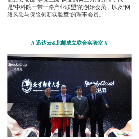
是“中科院一带一路产业联盟”的创始会员，以及“网
络风险与保险创新实验室”的理事会员。
// 迅达云&北邮成立联合实验室 //