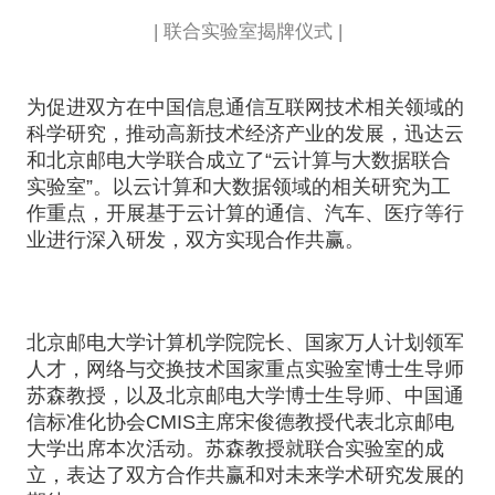
| 联合实验室揭牌仪式 |
为促进双方在中国信息通信互联网技术相关领域的
科学研究，推动高新技术经济产业的发展，迅达云
和北京邮电大学联合成立了“云计算与大数据联合
实验室”。以云计算和大数据领域的相关研究为工
作重点，开展基于云计算的通信、汽车、医疗等行
业进行深入研发，双方实现合作共赢。
北京邮电大学计算机学院院长、国家万人计划领军
人才，网络与交换技术国家重点实验室博士生导师
苏森教授，以及北京邮电大学博士生导师、中国通
信标准化协会CMIS主席宋俊德教授代表北京邮电
大学出席本次活动。苏森教授就联合实验室的成
立，表达了双方合作共赢和对未来学术研究发展的