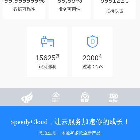
99.999999%
99.95%
599122
W
数据可靠性
业务可用性
抵御攻击
15625
万
2000
次
识别漏洞
过滤DDoS
SpeedyCloud，让云服务加速你的成长！
现在注册，体验40多款全新产品