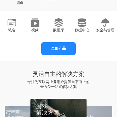
需求
域名
视频
数据库
数据中心
安全与管理
全部产品
灵活自主的解决方案
专注为互联网业务用户提供自下而上的
全方位一站式解决方案
游戏
解决方案
运营商
政企
教育