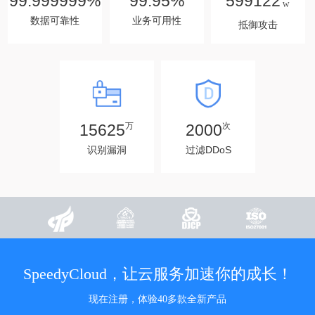
99.999999%
99.95%
599122
W
数据可靠性
业务可用性
抵御攻击
15625
万
2000
次
识别漏洞
过滤DDoS
SpeedyCloud，让云服务加速你的成长！
现在注册，体验40多款全新产品