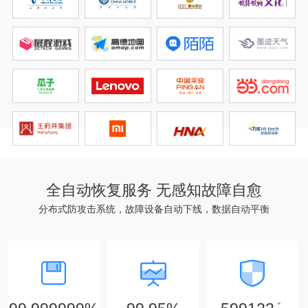
全部客户
全自动恢复服务 无感知故障自愈
分布式防攻击系统，故障设备自动下线，数据自动平衡
+