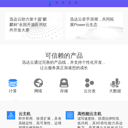
迅达云助力第十届“麒
迅达云牵手浪潮，共同拓
麟杯”全国开源应用软
展Power云生态
件开发大赛
可信赖的产品
迅达云通过完善的产品线，并支持个性化开发，
让云服务真正加速您的成长
计算
网络
存储
云分发
大数据
云主机
高性能云主机
即开即用、按需扩展，具有
读写速度快、防震抗摔性强、
高稳定性、高可靠性、运维
低功耗，其I/O吞吐能力高达
管理方便等特点。
数万，是普通云主机的近10