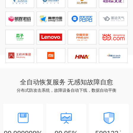
全部客户
全自动恢复服务 无感知故障自愈
分布式防攻击系统，故障设备自动下线，数据自动平衡
+