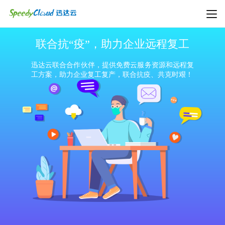
联合抗“疫”，助力企业远程复工
迅达云联合合作伙伴，提供免费云服务资源和远程复
工方案，助力企业复工复产，联合抗疫、共克时艰！