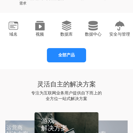
需求
域名
视频
数据库
数据中心
安全与管理
全部产品
灵活自主的解决方案
专注为互联网业务用户提供自下而上的
全方位一站式解决方案
游戏
解决方案
运营商
政企
教育